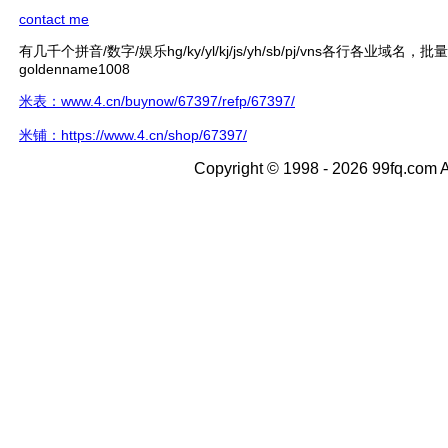
contact me
有几千个拼音/数字/娱乐hg/ky/yl/kj/js/yh/sb/pj/vns各行各业域名，
goldenname1008
米表：www.4.cn/buynow/67397/refp/67397/
米铺：https://www.4.cn/shop/67397/
Copyright © 1998 - 2026 99fq.com A